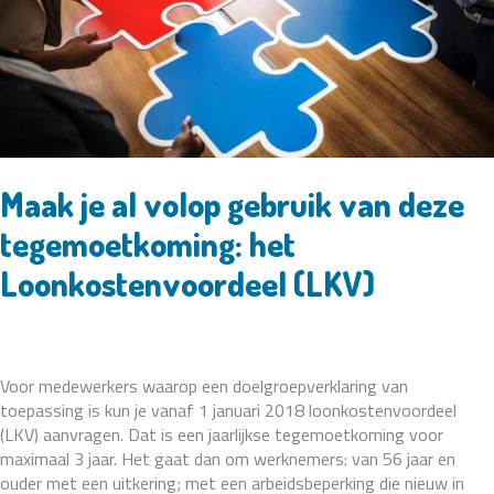
oktober
2020
Maak je al volop gebruik van deze
tegemoetkoming: het
Loonkostenvoordeel (LKV)
Voor medewerkers waarop een doelgroepverklaring van
toepassing is kun je vanaf 1 januari 2018 loonkostenvoordeel
(LKV) aanvragen. Dat is een jaarlijkse tegemoetkoming voor
maximaal 3 jaar. Het gaat dan om werknemers: van 56 jaar en
ouder met een uitkering; met een arbeidsbeperking die nieuw in