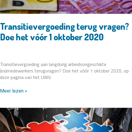
Transitievergoeding terug vragen?
Doe het vóór 1 oktober 2020
Transitievergoeding aan langdurig arbeidsongeschikte
(ex)medewerkers terugvragen? Doe het vóór 1 oktober 2020, op
deze pagina van het UWV.
Transitievergoeding
Meer lezen »
terug
vragen?
Doe
het
vóór
1