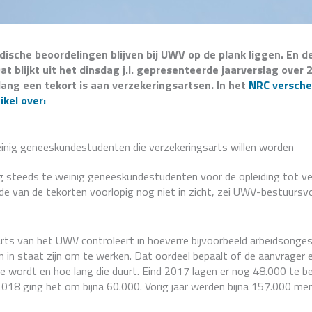
sche beoordelingen blijven bij UWV op de plank liggen. En de
Dat blijkt uit het dinsdag j.l. gepresenteerde jaarverslag over
enlang een tekort is aan verzekeringsartsen. In het
NRC versche
ikel over:
inig geneeskundestudenten die verzekeringsarts willen worden
g steeds te weinig geneeskundestudenten voor de opleiding tot ve
de van de tekorten voorlopig nog niet in zicht, zei UWV-bestuursv
rts van het UWV controleert in hoeverre bijvoorbeeld arbeidsonges
 in staat zijn om te werken. Dat oordeel bepaalt of de aanvrager e
die wordt en hoe lang die duurt. Eind 2017 lagen er nog 48.000 te b
 2018 ging het om bijna 60.000. Vorig jaar werden bijna 157.000 me