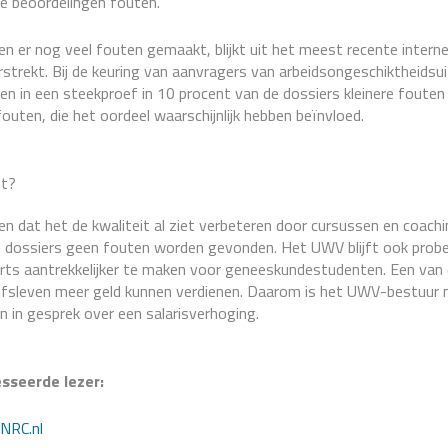
de beoordelingen fouten.
n er nog veel fouten gemaakt, blijkt uit het meest recente interne
rstrekt. Bij de keuring van aanvragers van arbeidsongeschiktheidsu
den in een steekproef in 10 procent van de dossiers kleinere fouten
outen, die het oordeel waarschijnlijk hebben beïnvloed.
ht?
 dat het de kwaliteit al ziet verbeteren door cursussen en coachin
e dossiers geen fouten worden gevonden. Het UWV blijft ook prob
rts aantrekkelijker te maken voor geneeskundestudenten. Een van 
drijfsleven meer geld kunnen verdienen. Daarom is het UWV-bestuur
n in gesprek over een salarisverhoging.
sseerde lezer:
 NRC.nl