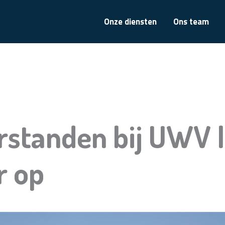
Onze diensten
Ons team
rstanden bij UWV 
r op