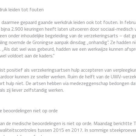
ruk leiden tot fouten
 daarmee gepaard gaande werkdruk leiden ook tot fouten. In februa
bijna 2.900 keuringen heeft laten uitvoeren door sociaal-medisch 
een onder inhoudelijke begeleiding van de verzekeringsarts – dat g
aling noemde de Groningse aanpak dinsdag „onhandig”. Ze hadden n
 „Als dat wel was gebeurd, hadden we een werkwijze kunnen afspr
 wel voldoet aan de kaders.”
juist positief als verzekeringsartsen hulp accepteren van verpleegk
ardoor kunnen ze sneller werken. Ruim de helft van de UWV-verze
ort hulp niet. De artsen hebben via medezeggenschap bedongen dat 
ls zij liever zelfstandig werken.
e beoordelingen niet op orde
van de medische beoordelingen is niet op orde. Maandag berichtte 
 kwaliteitscontroles tussen 2015 en 2017. In sommige steekproev