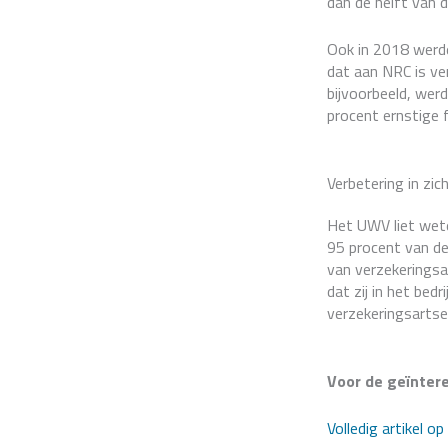
dan de helft van 
Ook in 2018 werde
dat aan NRC is ve
bijvoorbeeld, wer
procent ernstige f
Verbetering in zic
Het UWV liet weten
95 procent van d
van verzekeringsa
dat zij in het be
verzekeringsartse
Voor de geïntere
Volledig artikel op