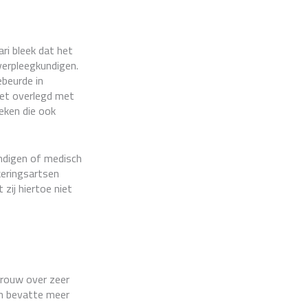
ri bleek dat het
verpleegkundigen.
ebeurde in
iet overlegd met
eken die ook
undigen of medisch
keringsartsen
zij hiertoe niet
Trouw over zeer
en bevatte meer