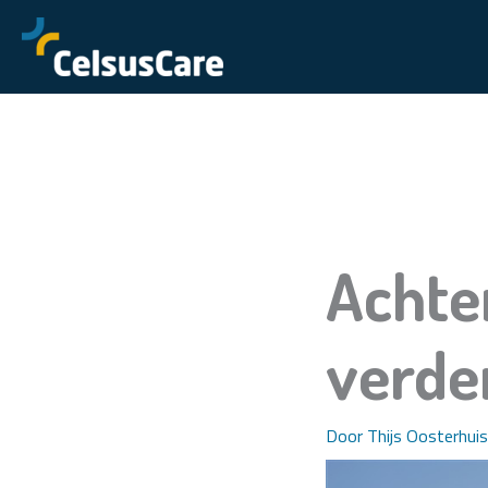
Ga
naar
de
inhoud
Achte
verde
Door
Thijs Oosterhuis