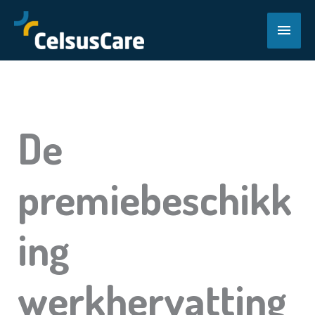
Ga
naar
Hoof
de
inhoud
De
premiebeschikk
ing
werkhervatting